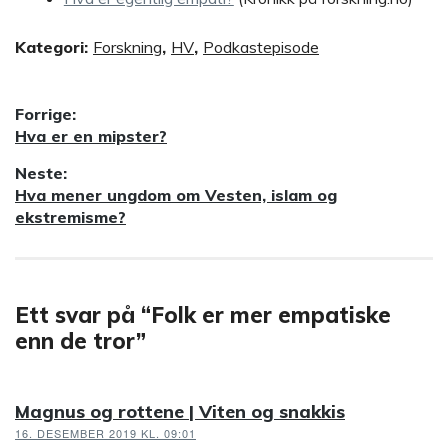
Kategori:
Forskning
,
HV
,
Podkastepisode
Innleggsnavigasjon
Forrige:
Forrige
Hva er en mipster?
innlegg:
Neste:
Neste
Hva mener ungdom om Vesten, islam og
innlegg:
ekstremisme?
Ett svar på “Folk er mer empatiske
enn de tror”
Magnus og rottene | Viten og snakkis
16. DESEMBER 2019 KL. 09:01