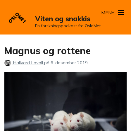
MENY
Viten og snakkis
En forskningspodkast fra OsloMet
Magnus og rottene
Hallvard Lavoll
på
6. desember 2019