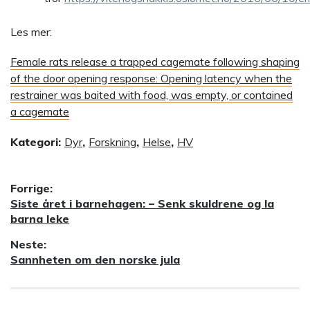
Les mer:
Female rats release a trapped cagemate following shaping
of the door opening response: Opening latency when the
restrainer was baited with food, was empty, or contained
a cagemate
Kategori:
Dyr
,
Forskning
,
Helse
,
HV
Innleggsnavigasjon
Forrige:
Forrige
Siste året i barnehagen: – Senk skuldrene og la
innlegg:
barna leke
Neste:
Neste
Sannheten om den norske jula
innlegg: