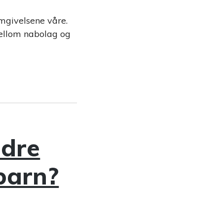
mgivelsene våre.
mellom nabolag og
ødre
barn?