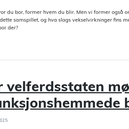
or du bor, former hvem du blir. Men vi former også o
ette samspillet, og hva slags vekselvirkninger fins 
or der?
r velferdsstaten m
unksjonshemmede 
2025