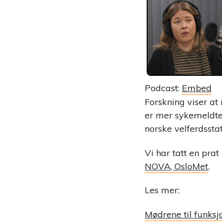
Podcast:
Embed
Forskning viser at
er mer sykemeldte.
norske velferdssta
Vi har tatt en pra
NOVA, OsloMet
.
Les mer:
Mødrene til funksj