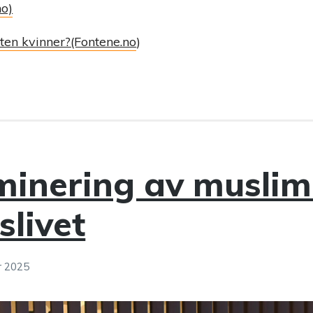
no)
aten kvinner?(Fontene.no
)
minering av muslim
slivet
r 2025