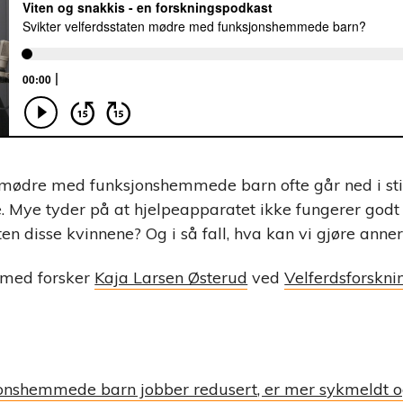
 mødre med funksjonshemmede barn ofte går ned i stil
 Mye tyder på at hjelpeapparatet ikke fungerer godt 
ten disse kvinnene? Og i så fall, hva kan vi gjøre anne
t med forsker
Kaja Larsen Østerud
ved
Velferdsforsknin
onshemmede barn jobber redusert, er mer sykmeldt og 