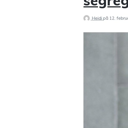
segreg
Heidi
på
12. febr