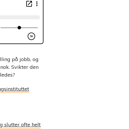
ling på jobb, og
nok. Svikter den
rledes?
gsinstituttet
slutter ofte helt