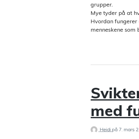
grupper.
Mye tyder på at hv
Hvordan fungerer d
menneskene som b
Svikte
med f
Heidi
på
7. mars 