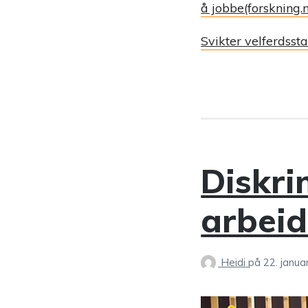
å jobbe(forskning.
Svikter velferdsst
Diskri
arbeid
Heidi
på
22. janua