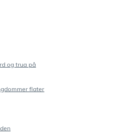
rd og trua på
ungdommer flater
rden