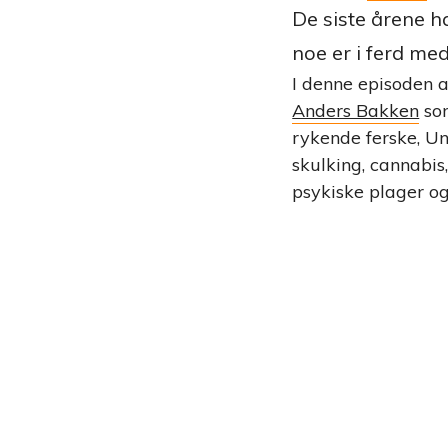
De siste årene h
noe er i ferd med
I denne episoden a
Anders Bakken
som
rykende ferske, U
skulking, cannabis, 
psykiske plager o