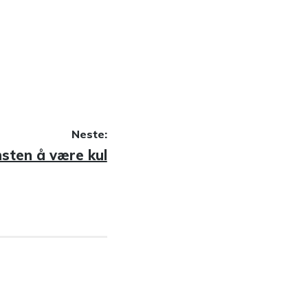
Neste:
ste
sten å være kul
legg: