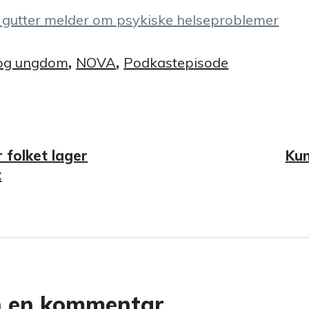
 gutter melder om psykiske helseproblemer
og ungdom
,
NOVA
,
Podkastepisode
avigasjon
 folket lager
Ne
Kun
t
inn
n en kommentar