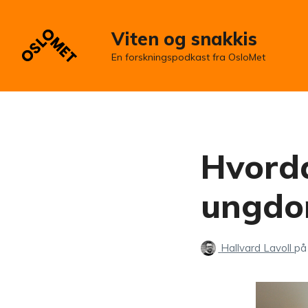
Viten og snakkis
En forskningspodkast fra OsloMet
Hvorda
ungdo
Hallvard Lavoll
på