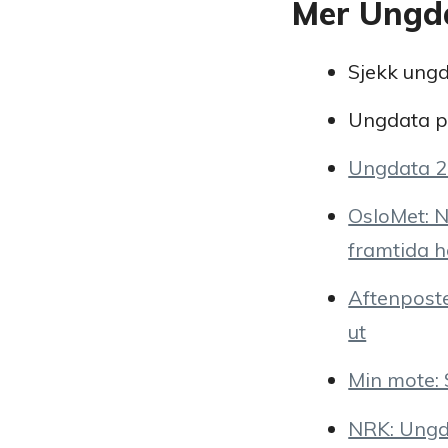
Mer Ungd
Sjekk ungd
Ungdata p
Ungdata 20
OsloMet: N
framtida ha
Aftenposte
ut
Min mote: 
NRK: Ungd