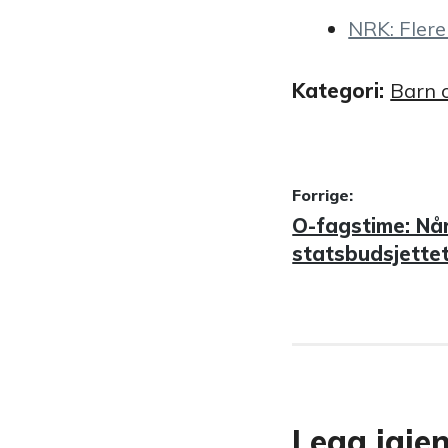
NRK: Flere
Kategori:
Barn 
Innleggsn
Forrige:
Forrige
O-fagstime: Når
innlegg:
statsbudsjette
Legg igje