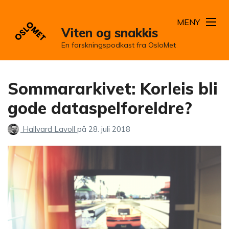
MENY
Viten og snakkis
En forskningspodkast fra OsloMet
Sommararkivet: Korleis bli
gode dataspelforeldre?
Hallvard Lavoll
på
28. juli 2018