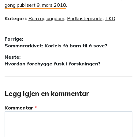
gong publisert 9. mars 2018
.
Kategori:
Barn og ungdom
,
Podkastepisode
,
TKD
Innleggsnavigasjon
Forrige:
Forrige
Sommararkivet: Korleis få barn til å sove?
innlegg:
Neste:
Neste
Hvordan forebygge fusk i forskningen?
innlegg:
Legg igjen en kommentar
Kommentar
*