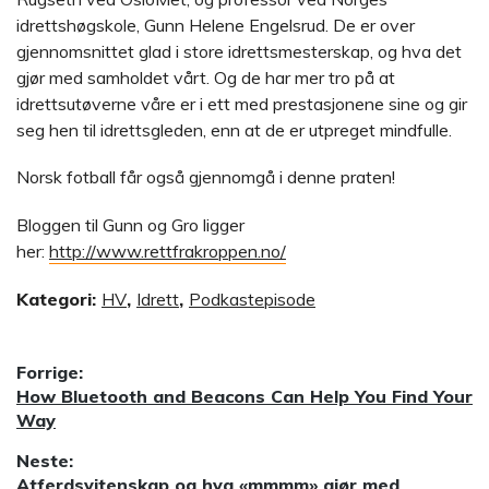
idrettshøgskole, Gunn Helene Engelsrud. De er over
gjennomsnittet glad i store idrettsmesterskap, og hva det
gjør med samholdet vårt. Og de har mer tro på at
idrettsutøverne våre er i ett med prestasjonene sine og gir
seg hen til idrettsgleden, enn at de er utpreget mindfulle.
Norsk fotball får også gjennomgå i denne praten!
Bloggen til Gunn og Gro ligger
her:
http://www.rettfrakroppen.no/
Kategori:
HV
,
Idrett
,
Podkastepisode
Innleggsnavigasjon
Forrige:
Forrige
How Bluetooth and Beacons Can Help You Find Your
innlegg:
Way
Neste:
Neste
Atferdsvitenskap og hva «mmmm» gjør med