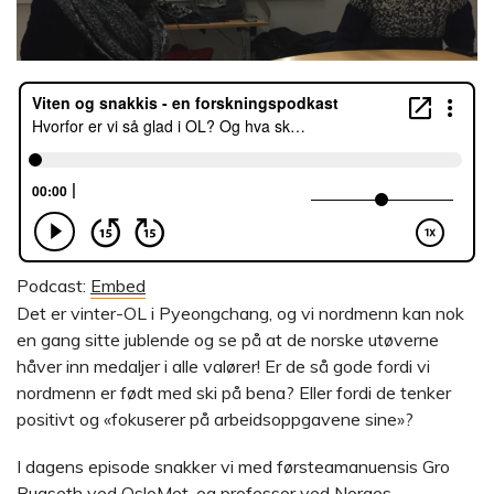
Podcast:
Embed
Det er vinter-OL i Pyeongchang, og vi nordmenn kan nok
en gang sitte jublende og se på at de norske utøverne
håver inn medaljer i alle valører! Er de så gode fordi vi
nordmenn er født med ski på bena? Eller fordi de tenker
positivt og «fokuserer på arbeidsoppgavene sine»?
I dagens episode snakker vi med førsteamanuensis Gro
Rugseth ved OsloMet, og professor ved Norges