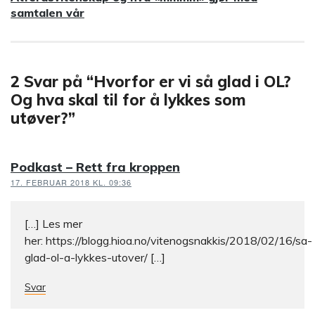
innlegg:
samtalen vår
2 Svar på “Hvorfor er vi så glad i OL?
Og hva skal til for å lykkes som
utøver?”
Podkast – Rett fra kroppen
17. FEBRUAR 2018 KL. 09:36
[…] Les mer
her: https://blogg.hioa.no/vitenogsnakkis/2018/02/16/sa-
glad-ol-a-lykkes-utover/ […]
Svar