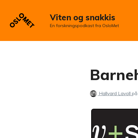
Viten og snakkis
En forskningspodkast fra OsloMet
Barne
Hallvard Lavoll
på