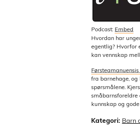
Podcast:
Embed
Hvordan har ungen
egentlig? Hvorfor e
kan vennskap mell
Førsteamanuensis
fra barnehage, og 
spørsmålene. Kjerst
småbarnsforeldre d
kunnskap og gode 
Kategori:
Barn 