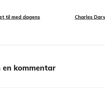
avigasjon
et til med dagens
Neste
Charles Dar
innlegg:
n en kommentar