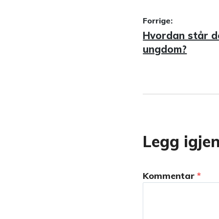
Innleggsn
Forrige:
Forrige
Hvordan står d
innlegg:
ungdom?
Legg igje
Kommentar
*