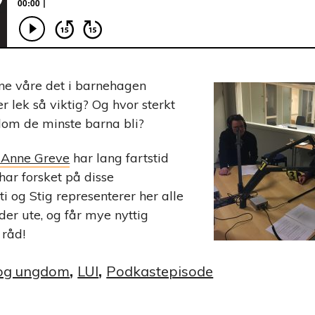
e våre det i barnehagen
r lek så viktig? Og hvor sterkt
om de minste barna bli?
 Anne Greve
har lang fartstid
har forsket på disse
i og Stig representerer her alle
er ute, og får mye nyttig
råd!
og ungdom
,
LUI
,
Podkastepisode