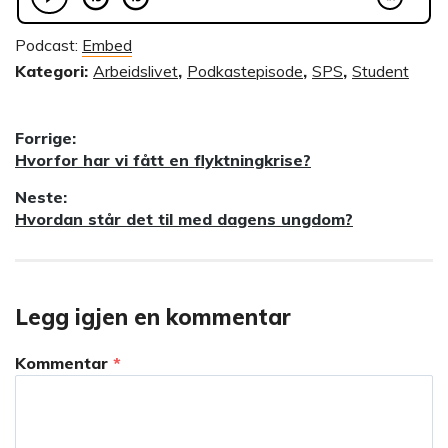
Podcast:
Embed
Kategori:
Arbeidslivet
,
Podkastepisode
,
SPS
,
Student
Innleggsnavigasjon
Forrige:
Forrige
Hvorfor har vi fått en flyktningkrise?
innlegg:
Neste:
Neste
Hvordan står det til med dagens ungdom?
innlegg:
Legg igjen en kommentar
Kommentar
*