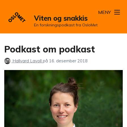
MENY
Viten og snakkis
En forskningspodkast fra OsloMet
Podkast om podkast
Hallvard Lavoll
på
16. desember 2018