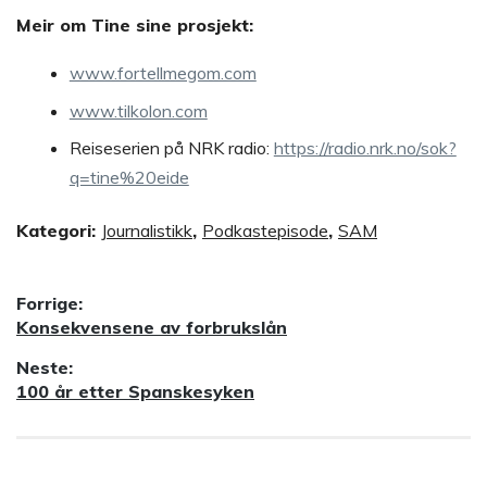
Meir om Tine sine prosjekt:
www.fortellmegom.com
www.tilkolon.com
Reiseserien på NRK radio:
https://radio.nrk.no/sok?
q=tine%20eide
Kategori:
Journalistikk
,
Podkastepisode
,
SAM
Innleggsnavigasjon
Forrige:
Forrige
Konsekvensene av forbrukslån
innlegg:
Neste:
Neste
100 år etter Spanskesyken
innlegg: