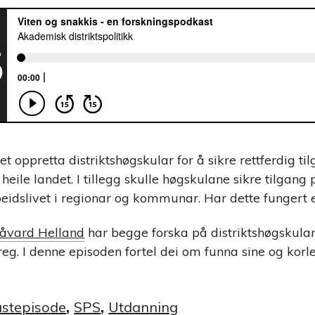
et oppretta distriktshøgskular for å sikre rettferdig ti
heile landet. I tillegg skulle høgskulane sikre tilgan
eidslivet i regionar og kommunar. Har dette fungert e
åvard Helland
har begge forska på distriktshøgskulan
reg. I denne episoden fortel dei om funna sine og korl
stepisode
,
SPS
,
Utdanning