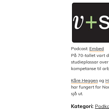
Podcast:
Embed
På 70-tallet vart d
studieplassar over 
kompetanse til arb
Kåre Heggen
og
H
har fungert for No
sjå ut.
Kategori:
Podka