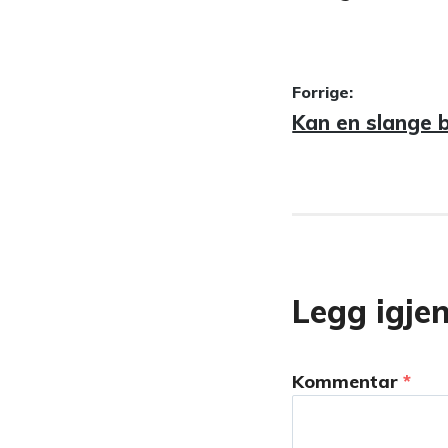
Innleggsn
Forrige:
Forrige
Kan en slange b
innlegg:
Legg igje
Kommentar
*