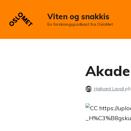
Viten og snakkis
En forskningspodkast fra OsloMet
Akadem
Hallvard Lavoll
på