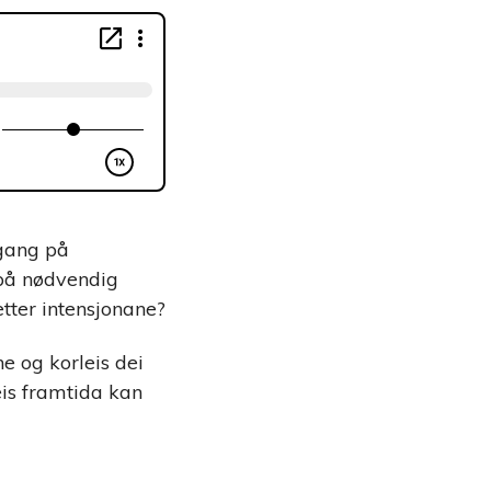
lgang på
g på nødvendig
tter intensjonane?
e og korleis dei
eis framtida kan