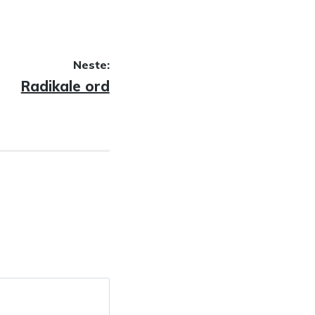
Neste:
Neste
Radikale ord
innlegg: