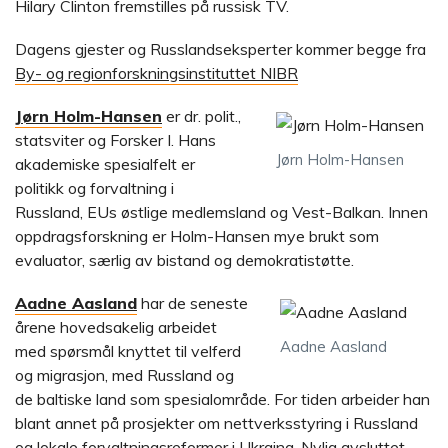
Hilary Clinton fremstilles på russisk TV.
Dagens gjester og Russlandseksperter kommer begge fra
By- og regionforskningsinstituttet NIBR
Jørn Holm-Hansen
er dr. polit.,
statsviter og Forsker I. Hans
Jørn Holm-Hansen
akademiske spesialfelt er
politikk og forvaltning i
Russland, EUs østlige medlemsland og Vest-Balkan. Innen
oppdragsforskning er Holm-Hansen mye brukt som
evaluator, særlig av bistand og demokratistøtte.
Aadne Aasland
har de seneste
årene hovedsakelig arbeidet
Aadne Aasland
med spørsmål knyttet til velferd
og migrasjon, med Russland og
de baltiske land som spesialområde. For tiden arbeider han
blant annet på prosjekter om nettverksstyring i Russland
og lokale forvaltningsreformer i Ukraina. Nylig avsluttet