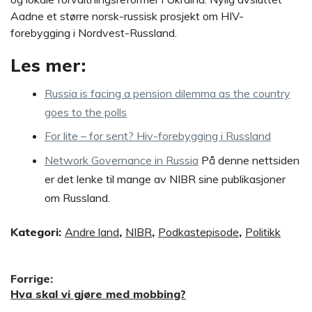
Aadne et større norsk-russisk prosjekt om HIV-
forebygging i Nordvest-Russland.
Les mer:
Russia is facing a pension dilemma as the country
goes to the polls
For lite – for sent? Hiv-forebygging i Russland
Network Governance in Russia
På denne nettsiden
er det lenke til mange av NIBR sine publikasjoner
om Russland.
Kategori:
Andre land
,
NIBR
,
Podkastepisode
,
Politikk
Innleggsnavigasjon
Forrige:
Forrige
Hva skal vi gjøre med mobbing?
innlegg: