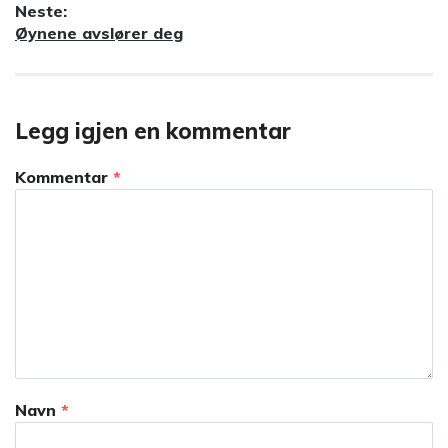
Neste:
Neste
Øynene avslører deg
innlegg:
Legg igjen en kommentar
Kommentar
*
Navn
*