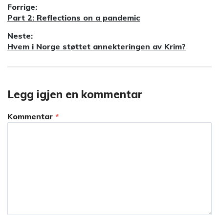
Innleggsnavigasjon
Forrige:
Forrige
Part 2: Reflections on a pandemic
innlegg:
Neste:
Neste
Hvem i Norge støttet annekteringen av Krim?
innlegg:
Legg igjen en kommentar
Kommentar
*