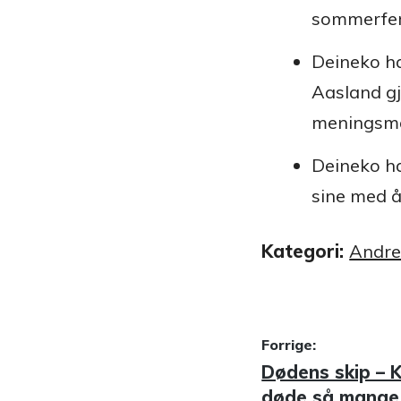
sommerfer
Deineko h
Aasland g
meningsmål
Deineko ha
sine med å 
Kategori:
Andre
Innleggsn
Forrige:
Forrige
Dødens skip – 
innlegg:
døde så mange 