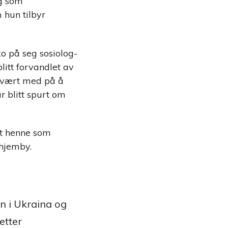
ag som
 hun tilbyr
ko på seg sosiolog-
litt forvandlet av
r vært med på å
 blitt spurt om
tt henne som
 hjemby.
en i Ukraina og
etter