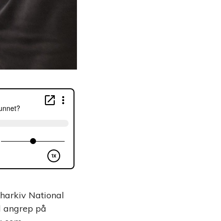
Kharkiv National
il angrep på