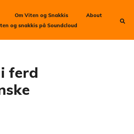
Om Viten og Snakkis
About
iten og snakkis på Soundcloud
i ferd
nske