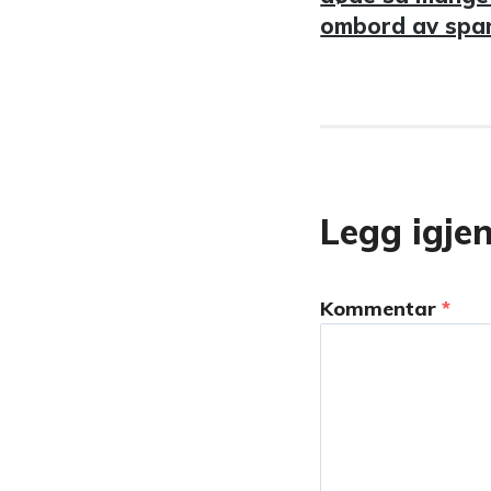
ombord av span
Legg igje
Kommentar
*