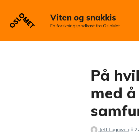
Viten og snakkis
En forskningspodkast fra OsloMet
På hvi
med å 
samfu
Jeff Lugowe
på
27