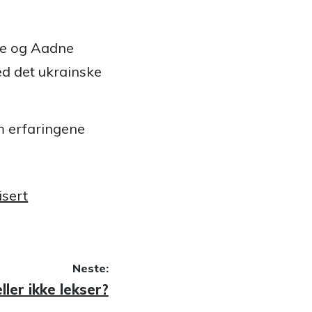
e og Aadne
d det ukrainske
 erfaringene
isert
Neste:
ller ikke lekser?