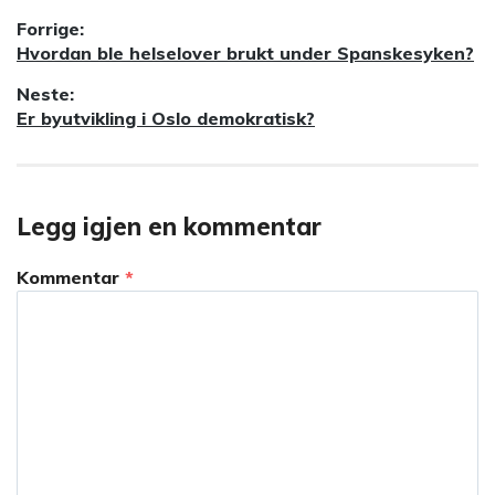
Innleggsnavigasjon
Forrige:
Forrige
Hvordan ble helselover brukt under Spanskesyken?
innlegg:
Neste:
Neste
Er byutvikling i Oslo demokratisk?
innlegg:
Legg igjen en kommentar
Kommentar
*