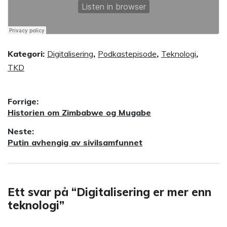
Kategori:
Digitalisering
,
Podkastepisode
,
Teknologi
,
TKD
Innleggsnavigasjon
Forrige:
Forrige
Historien om Zimbabwe og Mugabe
innlegg:
Neste:
Neste
Putin avhengig av sivilsamfunnet
innlegg:
Ett svar på “Digitalisering er mer enn
teknologi”