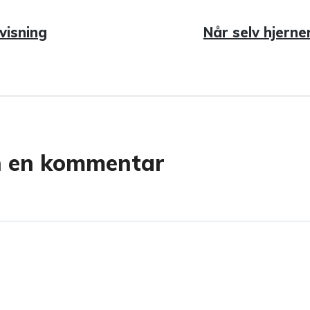
avigasjon
visning
Neste
Når selv hjern
innlegg:
n en kommentar