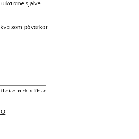
brukarane sjølve
 kva som påverkar
FO