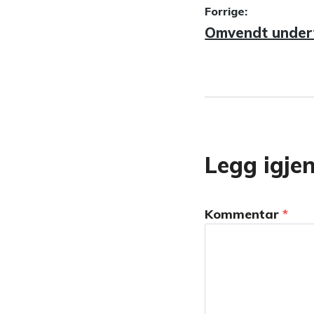
Innleggsn
Forrige:
Forrige
Omvendt under
innlegg:
Legg igje
Kommentar
*