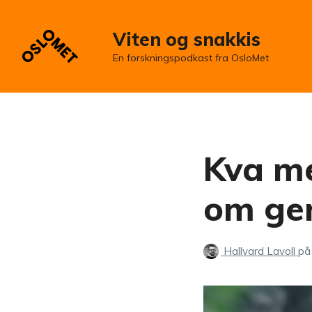
Viten og snakkis
En forskningspodkast fra OsloMet
Kva me
om ge
Hallvard Lavoll
på