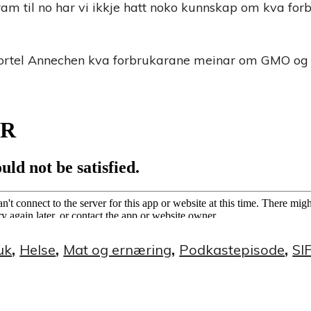
ram til no har vi ikkje hatt noko kunnskap om kva for
fortel Annechen kva forbrukarane meinar om GMO og
uk
,
Helse
,
Mat og ernæring
,
Podkastepisode
,
SI