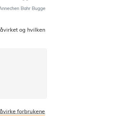
Annechen Bahr Bugge
åvirket og hvilken
åvirke forbrukene