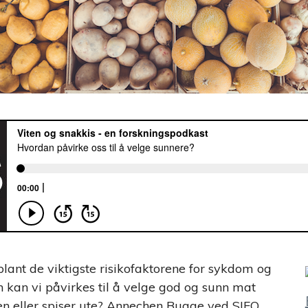
blant de viktigste risikofaktorene for sykdom og
n kan vi påvirkes til å velge god og sunn mat
en eller spiser ute?
Annechen Bugge
ved SIFO