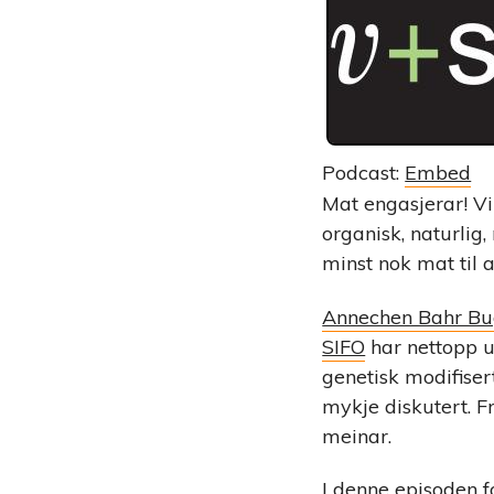
Podcast:
Embed
Mat engasjerar! Vi 
organisk, naturlig,
minst nok mat til a
Annechen Bahr B
SIFO
har nettopp u
genetisk modifise
mykje diskutert. F
meinar.
I denne episoden 