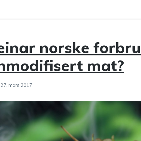
inar norske forbr
nmodifisert mat?
27. mars 2017