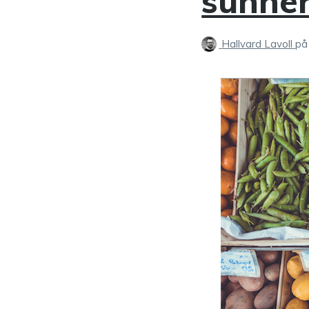
sunne
Hallvard Lavoll
på