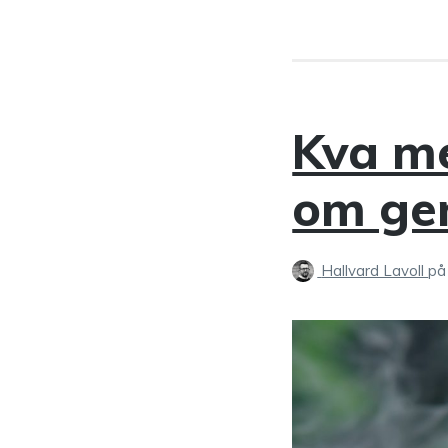
Kva me
om ge
Hallvard Lavoll
på