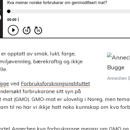
er opptatt av smak, lukt, farge,
 miljøvennleg, bærekraftig og ikkje
lle.
Annechen 
ugge
ved
Forbruksforskningsinstituttet
ndersøkt forbrukarane sitt syn på
rt mat (GMO). GMO-mat er ulovelig i Noreg, men tema
ram til no har vi ikkje hatt noko kunnskap om kva for
fortel Annechen kva forbrukarane meinar om GMO og