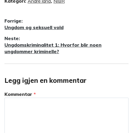
Kategori:
Andre land
,
NIBR
Innleggsnavigasjon
Forrige:
Forrige
Ungdom og seksuell vold
innlegg:
Neste:
Neste
Ungdomskriminalitet 1: Hvorfor blir noen
innlegg:
ungdommer kriminelle?
Legg igjen en kommentar
Kommentar
*