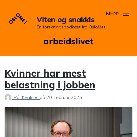
MENY
Viten og snakkis
En forskningspodkast fra OsloMet
Stikkord:
arbeidslivet
Kvinner har mest
belastning i jobben
Pål Kvalnes
på
20. februar 2025