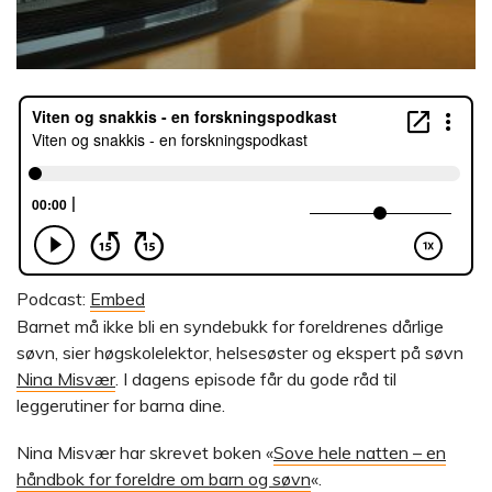
Podcast:
Embed
Barnet må ikke bli en syndebukk for foreldrenes dårlige
søvn, sier høgskolelektor, helsesøster og ekspert på søvn
Nina Misvær
. I dagens episode får du gode råd til
leggerutiner for barna dine.
Nina Misvær har skrevet boken «
Sove hele natten – en
håndbok for foreldre om barn og søvn
«.