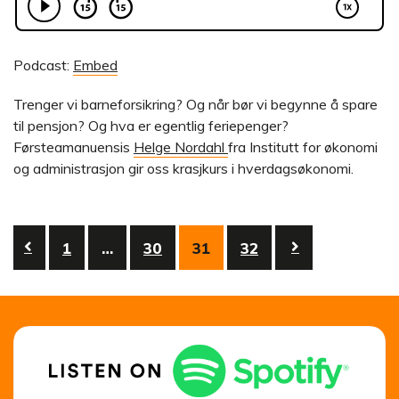
Podcast:
Embed
Trenger vi barneforsikring? Og når bør vi begynne å spare
til pensjon? Og hva er egentlig feriepenger?
Førsteamanuensis
Helge Nordahl
fra Institutt for økonomi
og administrasjon gir oss krasjkurs i hverdagsøkonomi.
Innleggnavigasjon
1
…
30
31
32